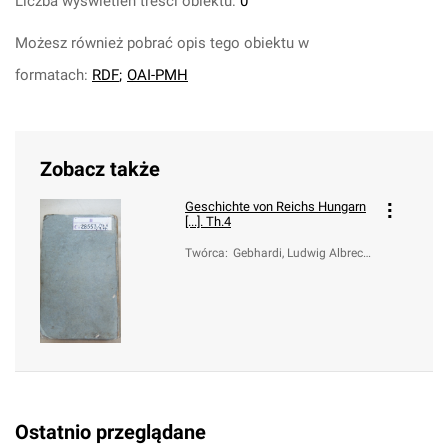
Liczba wyświetleń treści obiektu:
0
Możesz również pobrać opis tego obiektu w
formatach:
RDF
;
OAI-PMH
Zobacz także
Geschichte von Reichs Hungarn
[...]. Th.4
Twórca
:
Gebhardi, Ludwig Albrech
t
Ostatnio przeglądane