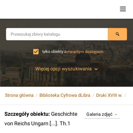
tylko obiekty z
otwartym dostępem
Więcej opcji wyszukiwania
Strona główna
Biblioteka Cyfrowa dLibra
Druki XVIII w.
Ge
Szczegóły obiektu
:
Geschichte
Galeria zdjęć
von Reichs Ungarn [...]. Th.1