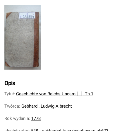
Opis
Tytuł
:
Geschichte von Reichs Ungarn [...]. Th.1
Twórca
:
Gebhardi, Ludwig Albrecht
Rok wydania
:
1778
Identyfikator
:
548
;
oai:leopolitana.ossolineum.pl:622