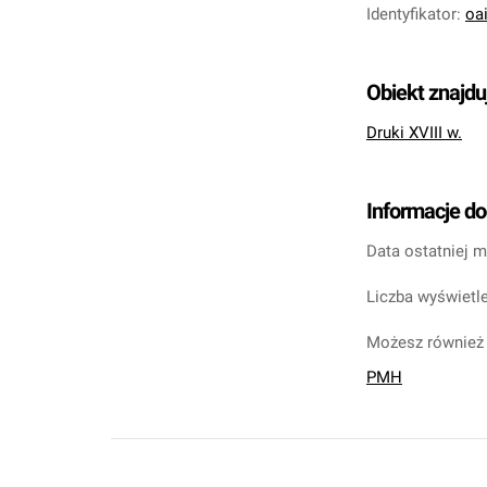
Identyfikator
:
oa
Obiekt znajdu
Druki XVIII w.
Informacje d
Data ostatniej m
Liczba wyświetle
Możesz również 
PMH