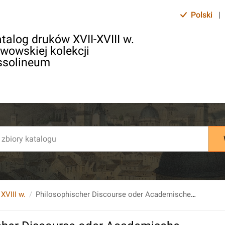
Polski
|
talog druków XVII-XVIII w.
lwowskiej kolekcji
ssolineum
 XVIII w.
Philosophischer Discourse oder Academische Vorlesungen uber [...] Logicam. Th. 1.