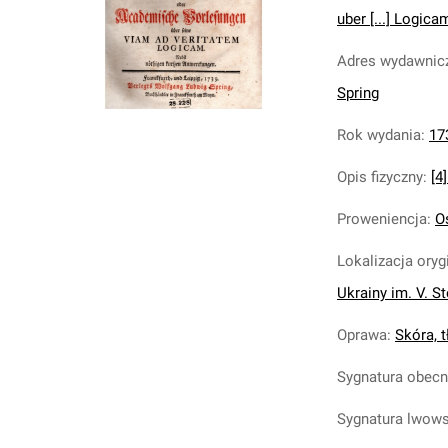
uber [...] Logicam
Adres wydawnic
Spring
Rok wydania
:
17
Opis fizyczny
:
[4]
Proweniencja
:
O
Lokalizacja oryg
Ukrainy im. V. S
Oprawa
:
Skóra, tł
Sygnatura obec
Sygnatura lwow