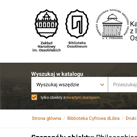
Ka
z 
O
Wyszukaj w katalogu
Wyszukaj wszędzie
tylko obiekty z
otwartym dostępem
Strona główna
Biblioteka Cyfrowa dLibra
Druki