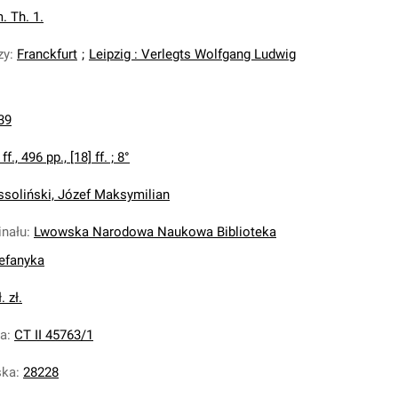
. Th. 1.
zy
:
Franckfurt
;
Leipzig : Verlegts Wolfgang Ludwig
39
 ff., 496 pp., [18] ff. ; 8°
ssoliński, Józef Maksymilian
inału
:
Lwowska Narodowa Naukowa Biblioteka
tefanyka
. zł.
na
:
CT II 45763/1
ska
:
28228