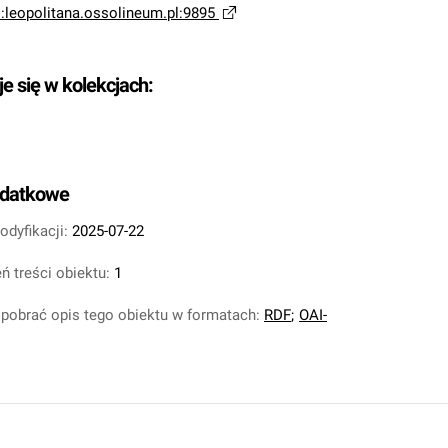
i:leopolitana.ossolineum.pl:9895
je się w kolekcjach:
odatkowe
odyfikacji:
2025-07-22
ń treści obiektu:
1
pobrać opis tego obiektu w formatach:
RDF
;
OAI-