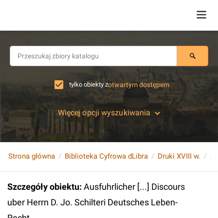
tylko obiekty z
otwartym dostępem
Więcej opcji wyszukiwania
Strona główna
Biblioteka Cyfrowa dLibra
Druki XVIII w.
Szczegóły obiektu
:
Ausfuhrlicher [...] Discours
uber Herrn D. Jo. Schilteri Deutsches Leben-
Recht...