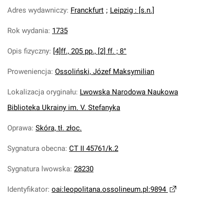
Adres wydawniczy
:
Franckfurt
;
Leipzig : [s.n.]
Rok wydania
:
1735
Opis fizyczny
:
[4]ff., 205 pp., [2] ff. ; 8°
Proweniencja
:
Ossoliński, Józef Maksymilian
Lokalizacja oryginału
:
Lwowska Narodowa Naukowa
Biblioteka Ukrainy im. V. Stefanyka
Oprawa
:
Skóra, tł. złoc.
Sygnatura obecna
:
CT II 45761/k.2
Sygnatura lwowska
:
28230
Identyfikator
:
oai:leopolitana.ossolineum.pl:9894