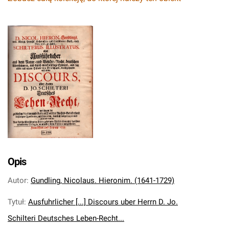
Opis
Autor
:
Gundling, Nicolaus. Hieronim. (1641-1729)
Tytuł
:
Ausfuhrlicher [...] Discours uber Herrn D. Jo.
Schilteri Deutsches Leben-Recht...