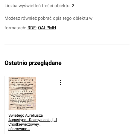
Liczba wyświetleń treści obiektu:
2
Możesz również pobrać opis tego obiektu w
formatach:
RDF
;
OAI-PMH
Ostatnio przeglądane
Swietego Aureliusza
Augustyna...Rozmyslania, [...]
Chodkiewiczowey...
ofiarowane...