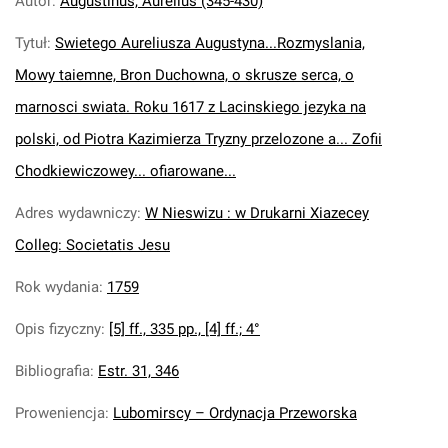
Autor
:
Augustinus, Aurelius (345-430)
Tytuł
:
Swietego Aureliusza Augustyna...Rozmyslania,
Mowy taiemne, Bron Duchowna, o skrusze serca, o
marnosci swiata. Roku 1617 z Lacinskiego jezyka na
polski, od Piotra Kazimierza Tryzny przelozone a... Zofii
Chodkiewiczowey... ofiarowane...
Adres wydawniczy
:
W Nieswizu : w Drukarni Xiazecey
Colleg: Societatis Jesu
Rok wydania
:
1759
Opis fizyczny
:
[5] ff., 335 pp., [4] ff.; 4°
Bibliografia
:
Estr. 31, 346
Proweniencja
:
Lubomirscy – Ordynacja Przeworska