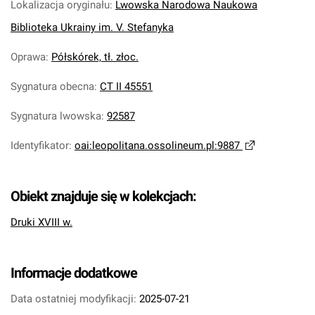
Lokalizacja oryginału
:
Lwowska Narodowa Naukowa
Biblioteka Ukrainy im. V. Stefanyka
Oprawa
:
Półskórek, tł. złoc.
Sygnatura obecna
:
CT II 45551
Sygnatura lwowska
:
92587
Identyfikator
:
oai:leopolitana.ossolineum.pl:9887
Obiekt znajduje się w kolekcjach:
Druki XVIII w.
Informacje dodatkowe
Data ostatniej modyfikacji:
2025-07-21