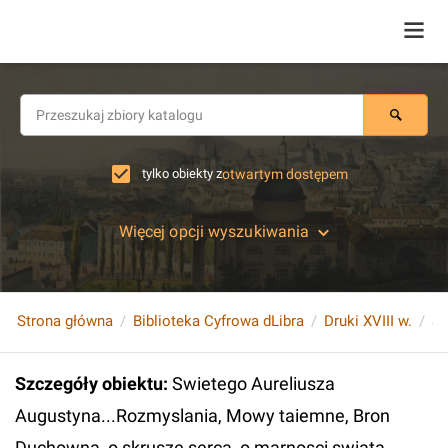
tylko obiekty z
otwartym dostępem
Więcej opcji wyszukiwania
Strona główna
Biblioteka Cyfrowa dLibra
Druki XVIII w.
Szczegóły obiektu
:
Swietego Aureliusza
Augustyna...Rozmyslania, Mowy taiemne, Bron
Duchowna, o skrusze serca, o marnosci swiata.