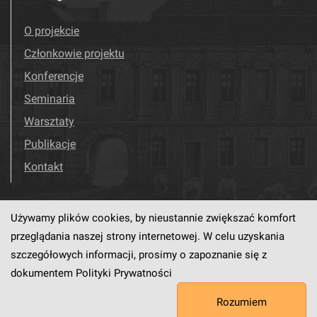
O projekcie
Członkowie projektu
Konferencje
Seminaria
Warsztaty
Publikacje
Kontakt
Używamy plików cookies, by nieustannie zwiększać komfort
Odwiedź nas!
Facebook
przeglądania naszej strony internetowej. W celu uzyskania
szczegółowych informacji, prosimy o zapoznanie się z
dokumentem
Polityki Prywatności
Ten serwis działa dzięki oprogramowaniu
dLibra6.4.18-SNAPSHOT
Rozumiem
opracowanemu przez
PCSS