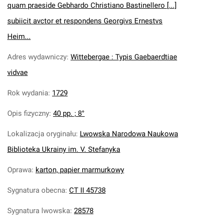
quam praeside Gebhardo Christiano Bastinellero [...]
subiicit avctor et respondens Georgivs Ernestvs
Heim...
Adres wydawniczy
:
Wittebergae : Typis Gaebaerdtiae
vidvae
Rok wydania
:
1729
Opis fizyczny
:
40 pp. ; 8°
Lokalizacja oryginału
:
Lwowska Narodowa Naukowa
Biblioteka Ukrainy im. V. Stefanyka
Oprawa
:
karton, papier marmurkowy
Sygnatura obecna
:
CT II 45738
Sygnatura lwowska
:
28578