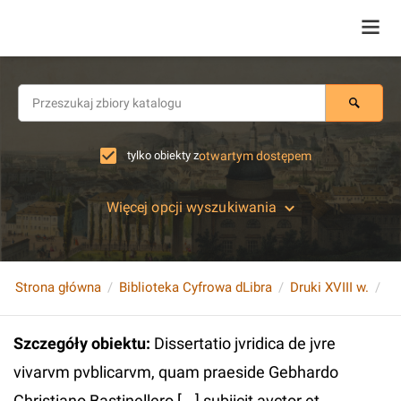
tylko obiekty z
otwartym dostępem
Więcej opcji wyszukiwania
Strona główna
Biblioteka Cyfrowa dLibra
Druki XVIII w.
Szczegóły obiektu
:
Dissertatio jvridica de jvre
vivarvm pvblicarvm, quam praeside Gebhardo
Christiano Bastinellero [...] subiicit avctor et