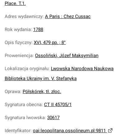
Place. T.1.
Adres wydawniczy
:
A Paris : Chez Cussac
Rok wydania
:
1788
Opis fizyczny
:
XVI, 479 pp. ; 8°
Proweniencja
:
Ossoliński, Józef Maksymilian
Lokalizacja oryginału
:
Lwowska Narodowa Naukowa
Biblioteka Ukrainy im. V. Stefanyka
Oprawa
:
Półskórek, tł. złoc.
Sygnatura obecna
:
CT II 45705/1
Sygnatura lwowska
:
30617
Identyfikator
:
oai:leopolitana.ossolineum.pl:9811