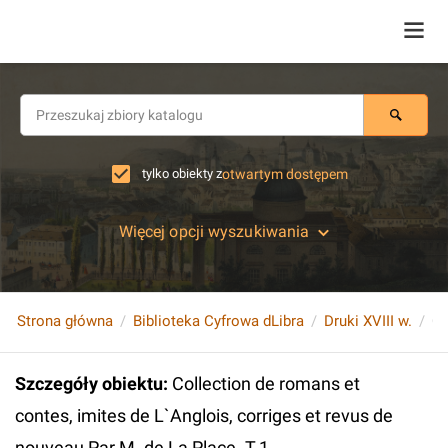
tylko obiekty z
otwartym dostępem
Więcej opcji wyszukiwania
Strona główna
Biblioteka Cyfrowa dLibra
Druki XVIII w.
Szczegóły obiektu
:
Collection de romans et
contes, imites de L`Anglois, corriges et revus de
nouveau Par M. de La Place. T.1.