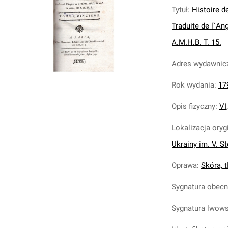
Tytuł
:
Histoire d
Traduite de l`An
A.M.H.B. T. 15.
Adres wydawnic
Rok wydania
:
17
Opis fizyczny
:
VI
Lokalizacja oryg
Ukrainy im. V. S
Oprawa
:
Skóra, tł
Sygnatura obec
Sygnatura lwow