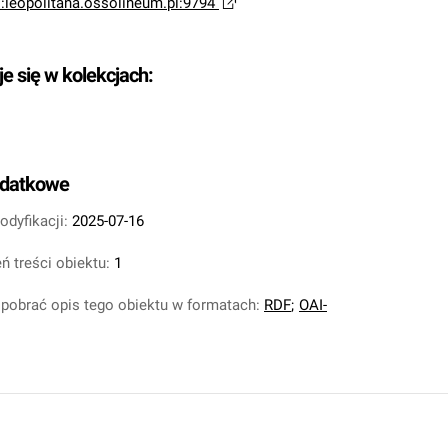
i:leopolitana.ossolineum.pl:9794
je się w kolekcjach:
odatkowe
odyfikacji:
2025-07-16
ń treści obiektu:
1
pobrać opis tego obiektu w formatach:
RDF
;
OAI-