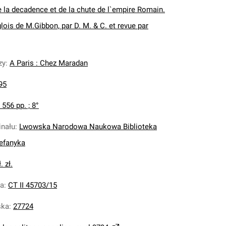
e la decadence et de la chute de l`empire Romain.
glois de M.Gibbon, par D. M. & C. et revue par
zy
:
A Paris : Chez Maradan
95
, 556 pp. ; 8°
inału
:
Lwowska Narodowa Naukowa Biblioteka
tefanyka
. zł.
na
:
CT II 45703/15
ska
:
27724