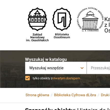
Ka
z 
O
Wyszukaj w katalogu
Wyszukaj wszędzie
tylko obiekty z
otwartym dostępem
Strona główna
Biblioteka Cyfrowa dLibra
Druki