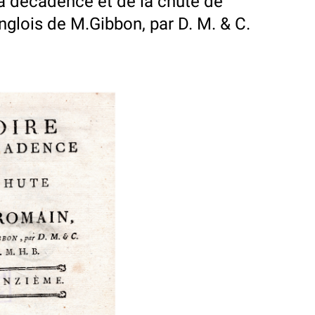
la decadence et de la chute de
nglois de M.Gibbon, par D. M. & C.