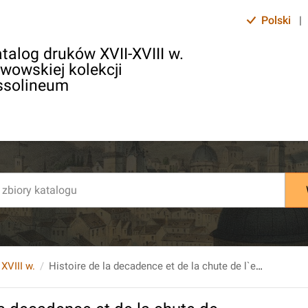
Polski
|
talog druków XVII-XVIII w.
lwowskiej kolekcji
ssolineum
 XVIII w.
Histoire de la decadence et de la chute de l`empire Romain. Traduite de l`Anglois de M.Gibbon, par D. M. & C. et revue par A.M.H.B. T. 15.