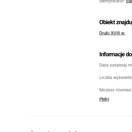
Identyfikator
:
oa
Obiekt znajdu
Druki XVIII w.
Informacje d
Data ostatniej m
Liczba wyświetle
Możesz również 
PMH