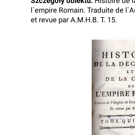
Szczegóły obiektu
:
Histoire de 
l`empire Romain. Traduite de l`A
et revue par A.M.H.B. T. 15.