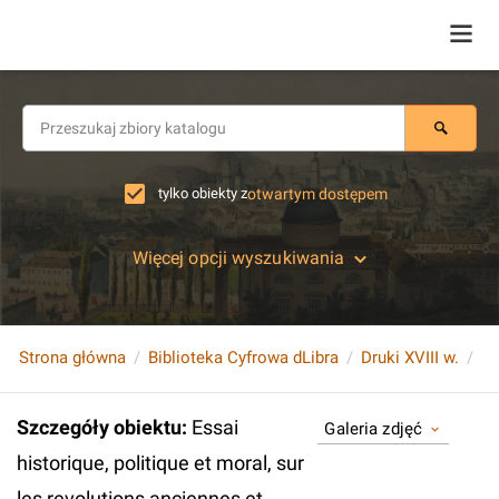
tylko obiekty z
otwartym dostępem
Więcej opcji wyszukiwania
Strona główna
Biblioteka Cyfrowa dLibra
Druki XVIII w.
Szczegóły obiektu
:
Essai
Galeria zdjęć
historique, politique et moral, sur
les revolutions anciennes et