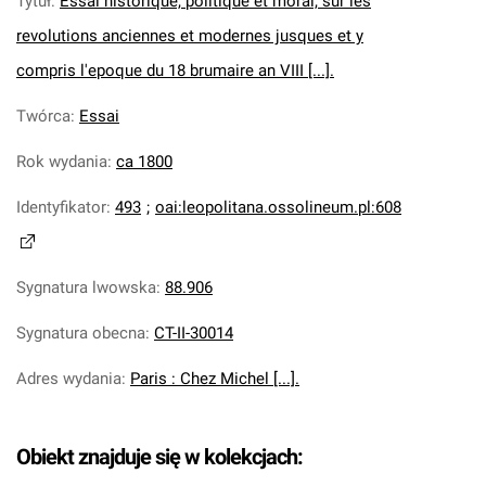
Tytuł
:
Essai historique, politique et moral, sur les
revolutions anciennes et modernes jusques et y
compris l'epoque du 18 brumaire an VIII [...].
Twórca
:
Essai
Rok wydania
:
ca 1800
Identyfikator
:
493
;
oai:leopolitana.ossolineum.pl:608
Sygnatura lwowska
:
88.906
Sygnatura obecna
:
CT-II-30014
Adres wydania
:
Paris : Chez Michel [...].
Obiekt znajduje się w kolekcjach: