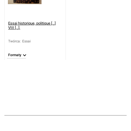
Essai historique, politique [...]
VIII [...].
Twórca
:
Essai
Formaty