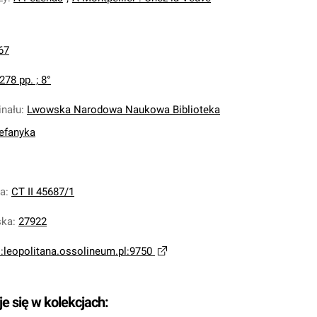
67
 278 pp. ; 8°
inału
:
Lwowska Narodowa Naukowa Biblioteka
tefanyka
na
:
CT II 45687/1
ska
:
27922
i:leopolitana.ossolineum.pl:9750
je się w kolekcjach: