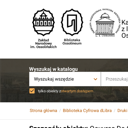
Ka
z 
O
Wyszukaj w katalogu
Wyszukaj wszędzie
tylko obiekty z
otwartym dostępem
Strona główna
Biblioteka Cyfrowa dLibra
Druki