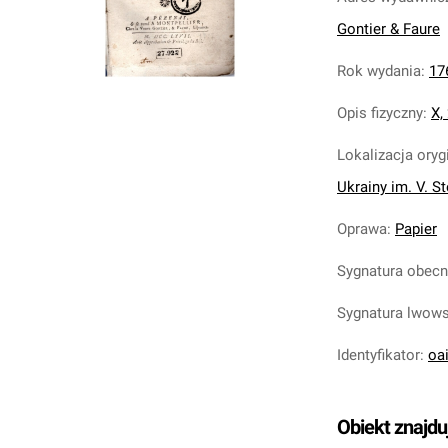
Gontier & Faure
Rok wydania
:
17
Opis fizyczny
:
X,
Lokalizacja oryg
Ukrainy im. V. S
Oprawa
:
Papier
Sygnatura obec
Sygnatura lwow
Identyfikator
:
oa
Obiekt znajdu