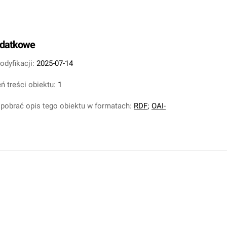
odatkowe
odyfikacji:
2025-07-14
ń treści obiektu:
1
pobrać opis tego obiektu w formatach:
RDF
;
OAI-