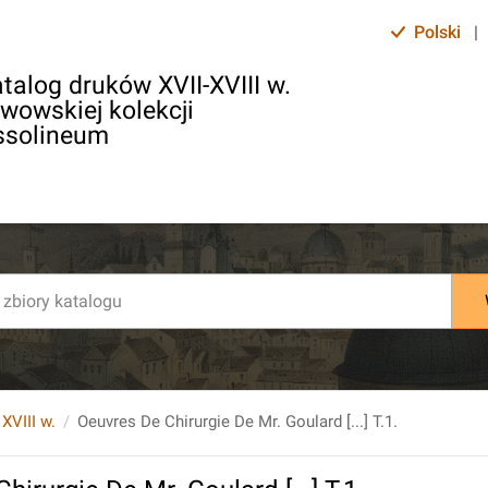
Polski
|
talog druków XVII-XVIII w.
lwowskiej kolekcji
ssolineum
 XVIII w.
Oeuvres De Chirurgie De Mr. Goulard [...] T.1.