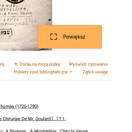
Powiększ
nij
Dodaj na moją półkę
Wyświetl cytowanie
Pobierz opis bibliograficzny
Zgłoś uwagę
Thomas (1720-1790)
Chirurgie De Mr. Goulard [...] T.1.
zy
:
A Pezenas
;
A Montpellier : Chez la Veuve