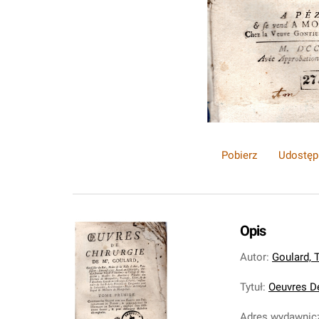
Pobierz
Udostęp
Opis
Autor
:
Goulard, 
Tytuł
:
Oeuvres De 
Adres wydawnic