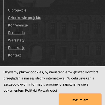
O projekcie
Członkowie projektu
Konferencje
Seminaria
Warsztaty
Publikacje
Kontakt
Używamy plików cookies, by nieustannie zwiększać komfort
Odwiedź nas!
Facebook
przeglądania naszej strony internetowej. W celu uzyskania
szczegółowych informacji, prosimy o zapoznanie się z
dokumentem
Polityki Prywatności
Ten serwis działa dzięki oprogramowaniu
dLibra6.4.18-SNAPSHOT
Rozumiem
opracowanemu przez
PCSS