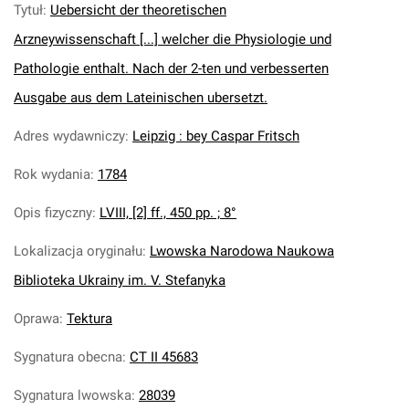
Tytuł
:
Uebersicht der theoretischen
Arzneywissenschaft [...] welcher die Physiologie und
Pathologie enthalt. Nach der 2-ten und verbesserten
Ausgabe aus dem Lateinischen ubersetzt.
Adres wydawniczy
:
Leipzig : bey Caspar Fritsch
Rok wydania
:
1784
Opis fizyczny
:
LVIII, [2] ff., 450 pp. ; 8°
Lokalizacja oryginału
:
Lwowska Narodowa Naukowa
Biblioteka Ukrainy im. V. Stefanyka
Oprawa
:
Tektura
Sygnatura obecna
:
CT II 45683
Sygnatura lwowska
:
28039