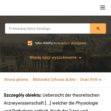
tylko obiekty z
otwartym dostępem
Więcej opcji wyszukiwania
Strona główna
Biblioteka Cyfrowa dLibra
Druki XVIII w.
Szczegóły obiektu
:
Uebersicht der theoretischen
Arzneywissenschaft [...] welcher die Physiologie
und Pathologie enthalt. Nach der 2-ten und