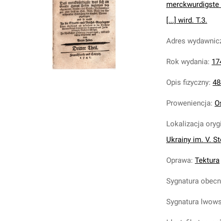
merckwurdigste w
[...] wird. T.3.
Adres wydawnic
Rok wydania
:
17
Opis fizyczny
:
48
Proweniencja
:
O
Lokalizacja oryg
Ukrainy im. V. S
Oprawa
:
Tektura
Sygnatura obec
Sygnatura lwow