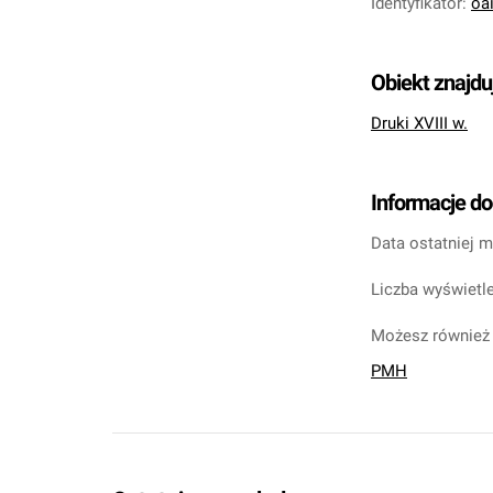
Identyfikator
:
oa
Obiekt znajdu
Druki XVIII w.
Informacje d
Data ostatniej m
Liczba wyświetle
Możesz również 
PMH