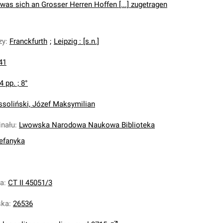
as sich an Grosser Herren Hoffen [...] zugetragen
zy
:
Franckfurth
;
Leipzig : [s.n.]
41
4 pp. ; 8°
ssoliński, Józef Maksymilian
inału
:
Lwowska Narodowa Naukowa Biblioteka
tefanyka
na
:
CT II 45051/3
ska
:
26536