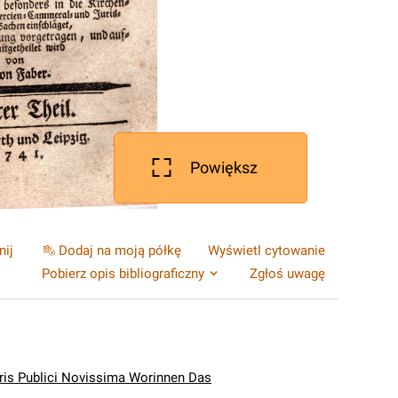
Powiększ
nij
Dodaj na moją półkę
Wyświetl cytowanie
Pobierz opis bibliograficzny
Zgłoś uwagę
ris Publici Novissima Worinnen Das