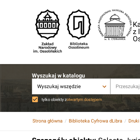
Ka
z 
O
Wyszukaj w katalogu
Wyszukaj wszędzie
tylko obiekty z
otwartym dostępem
Strona główna
Biblioteka Cyfrowa dLibra
Druki