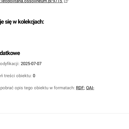
i:leopolitana.ossolineum.pl:9715
je się w kolekcjach:
odatkowe
odyfikacji:
2025-07-07
ń treści obiektu:
0
pobrać opis tego obiektu w formatach:
RDF
;
OAI-