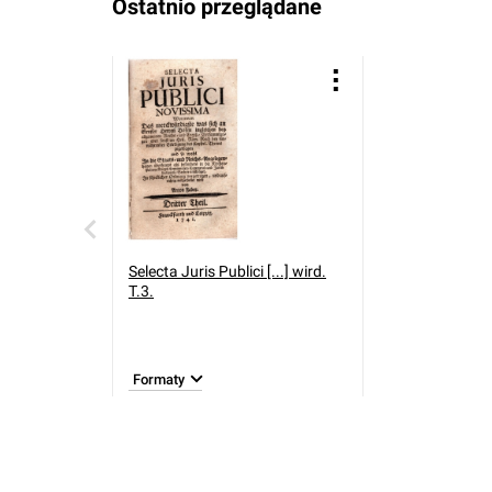
Ostatnio przeglądane
Selecta Juris Publici [...] wird.
T.3.
Formaty