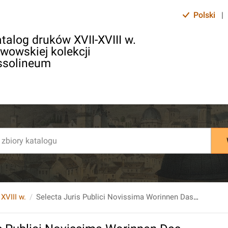
Polski
|
talog druków XVII-XVIII w.
lwowskiej kolekcji
ssolineum
 XVIII w.
Selecta Juris Publici Novissima Worinnen Das merckwurdigste was sich an Grosser Herren Hoffen [...] zugetragen [...] wird. T.3.