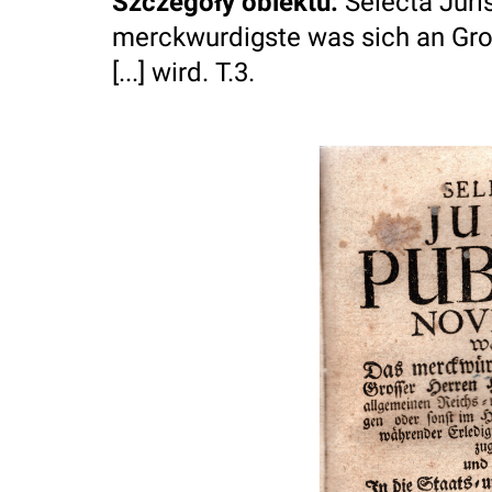
Szczegóły obiektu
:
Selecta Juri
merckwurdigste was sich an Gros
[...] wird. T.3.