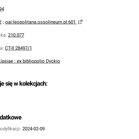
94
2
;
oai:leopolitana.ossolineum.pl:601
ska
:
210.077
na
:
CT-II 28497/1
Lipsiae : ex bibliopolio Dyckio
je się w kolekcjach:
odatkowe
odyfikacji:
2024-02-09