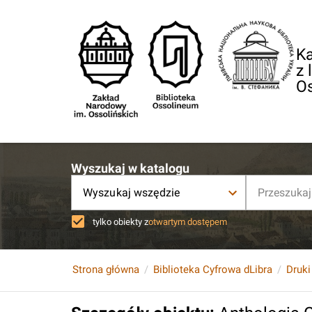
Ka
z 
O
Wyszukaj w katalogu
Wyszukaj wszędzie
tylko obiekty z
otwartym dostępem
Strona główna
Biblioteka Cyfrowa dLibra
Druki