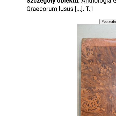
Szczegóły obiektu
:
Anthologia 
Graecorum lusus [...]. T.1