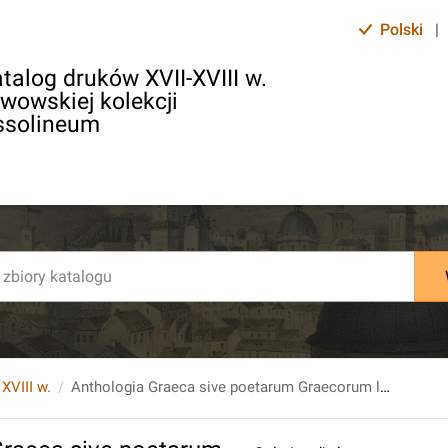
Polski
|
talog druków XVII-XVIII w.
lwowskiej kolekcji
ssolineum
 XVIII w.
Anthologia Graeca sive poetarum Graecorum lusus [...]. T.1