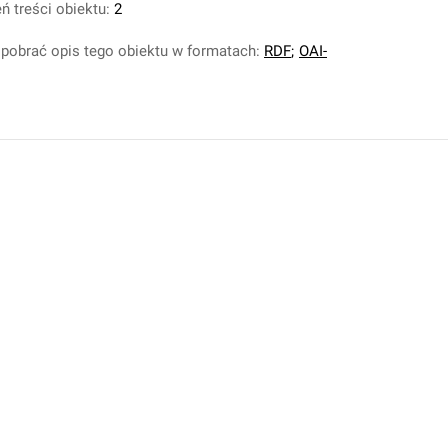
ń treści obiektu:
2
pobrać opis tego obiektu w formatach:
RDF
;
OAI-