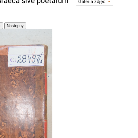
Graeca sive poetarum
Galeria zdjęć