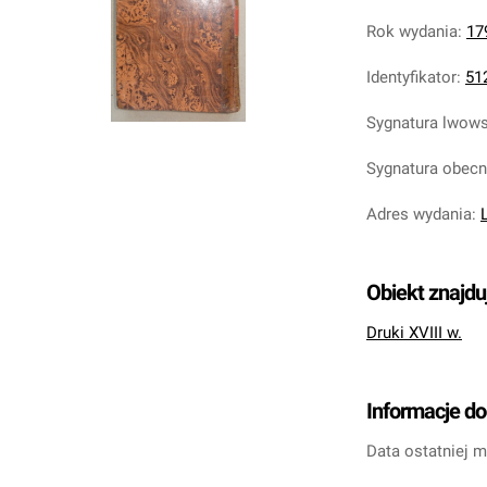
Rok wydania
:
17
Identyfikator
:
51
Sygnatura lwow
Sygnatura obec
Adres wydania
:
Obiekt znajdu
Druki XVIII w.
Informacje d
Data ostatniej m