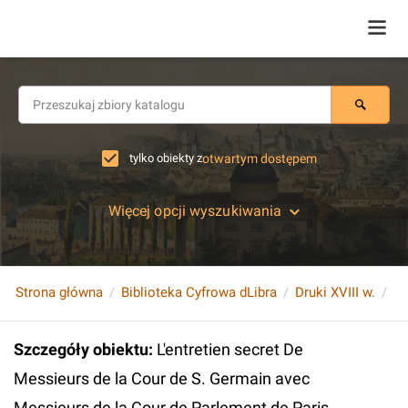
tylko obiekty z
otwartym dostępem
Więcej opcji wyszukiwania
Strona główna
Biblioteka Cyfrowa dLibra
Druki XVIII w.
Szczegóły obiektu
:
L'entretien secret De
Messieurs de la Cour de S. Germain avec
Messieurs de la Cour de Parlement de Paris.