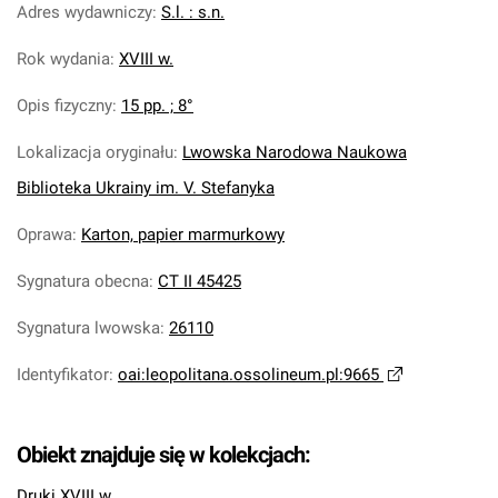
Adres wydawniczy
:
S.l. : s.n.
Rok wydania
:
XVIII w.
Opis fizyczny
:
15 pp. ; 8°
Lokalizacja oryginału
:
Lwowska Narodowa Naukowa
Biblioteka Ukrainy im. V. Stefanyka
Oprawa
:
Karton, papier marmurkowy
Sygnatura obecna
:
CT II 45425
Sygnatura lwowska
:
26110
Identyfikator
:
oai:leopolitana.ossolineum.pl:9665
Obiekt znajduje się w kolekcjach:
Druki XVIII w.