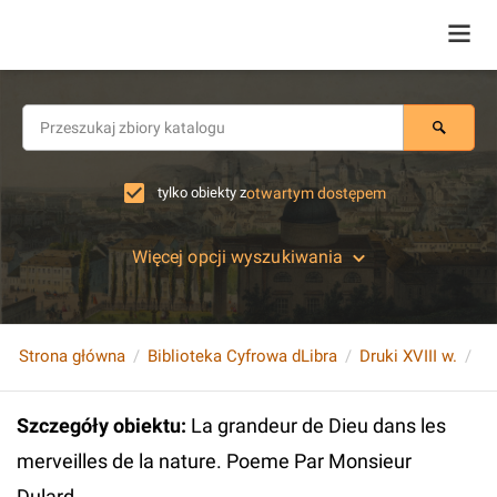
tylko obiekty z
otwartym dostępem
Więcej opcji wyszukiwania
Strona główna
Biblioteka Cyfrowa dLibra
Druki XVIII w.
Szczegóły obiektu
:
La grandeur de Dieu dans les
merveilles de la nature. Poeme Par Monsieur
Dulard...