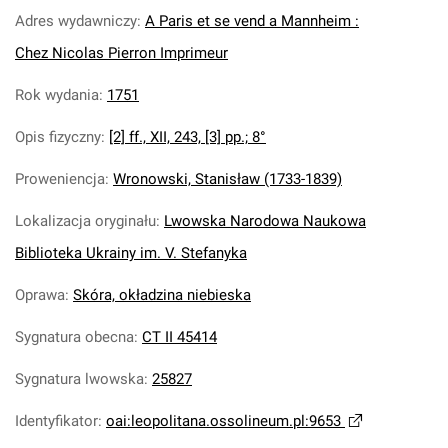
Adres wydawniczy
:
A Paris et se vend a Mannheim :
Chez Nicolas Pierron Imprimeur
Rok wydania
:
1751
Opis fizyczny
:
[2] ff., XII, 243, [3] pp.; 8°
Proweniencja
:
Wronowski, Stanisław (1733-1839)
Lokalizacja oryginału
:
Lwowska Narodowa Naukowa
Biblioteka Ukrainy im. V. Stefanyka
Oprawa
:
Skóra, okładzina niebieska
Sygnatura obecna
:
CT II 45414
Sygnatura lwowska
:
25827
Identyfikator
:
oai:leopolitana.ossolineum.pl:9653