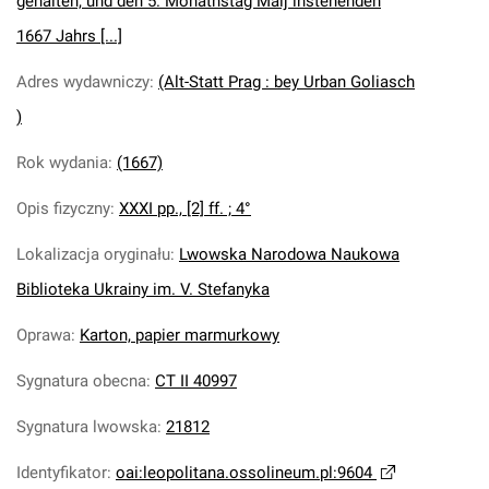
gehalten, und den 5. Monathstag Maij instehenden
1667 Jahrs [...]
Adres wydawniczy
:
(Alt-Statt Prag : bey Urban Goliasch
)
Rok wydania
:
(1667)
Opis fizyczny
:
XXXI pp., [2] ff. ; 4°
Lokalizacja oryginału
:
Lwowska Narodowa Naukowa
Biblioteka Ukrainy im. V. Stefanyka
Oprawa
:
Karton, papier marmurkowy
Sygnatura obecna
:
CT II 40997
Sygnatura lwowska
:
21812
Identyfikator
:
oai:leopolitana.ossolineum.pl:9604