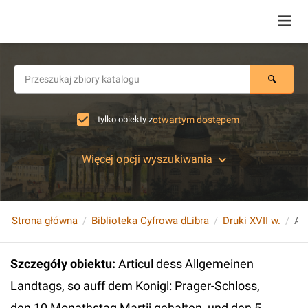
tylko obiekty z
otwartym dostępem
Więcej opcji wyszukiwania
Strona główna
Biblioteka Cyfrowa dLibra
Druki XVII w.
Szczegóły obiektu
:
Articul dess Allgemeinen
Landtags, so auff dem Konigl: Prager-Schloss,
den 10 Monathstag Martij gehalten, und den 5.