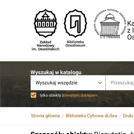
Ka
z 
O
Wyszukaj w katalogu
Wyszukaj wszędzie
tylko obiekty z
otwartym dostępem
Strona główna
Biblioteka Cyfrowa dLibra
Druki