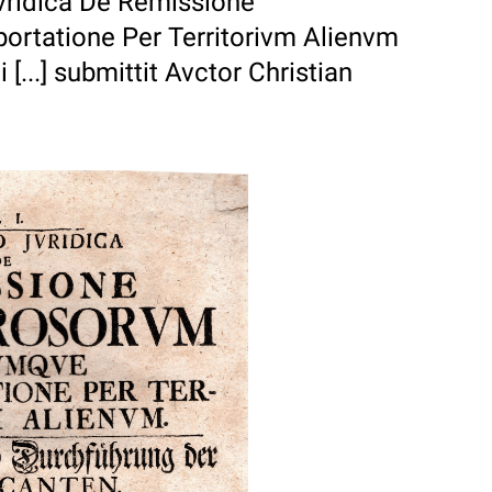
vridica De Remissione
rtatione Per Territorivm Alienvm
 [...] submittit Avctor Christian