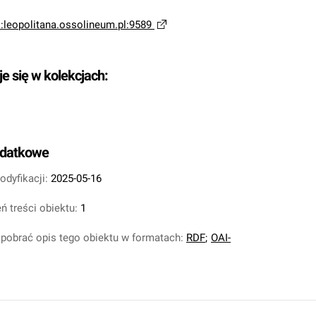
i:leopolitana.ossolineum.pl:9589
je się w kolekcjach:
odatkowe
odyfikacji:
2025-05-16
ń treści obiektu:
1
pobrać opis tego obiektu w formatach:
RDF
;
OAI-