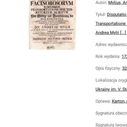
Autor
:
Mylius, A
Tytuł
:
Disputati
Transportatione 
Andrea Mylii [...
Adres wydawnic
Rok wydania
:
17
Opis fizyczny
:
32
Lokalizacja oryg
Ukrainy im. V. S
Oprawa
:
Karton,
Sygnatura obec
Sygnatura lwow