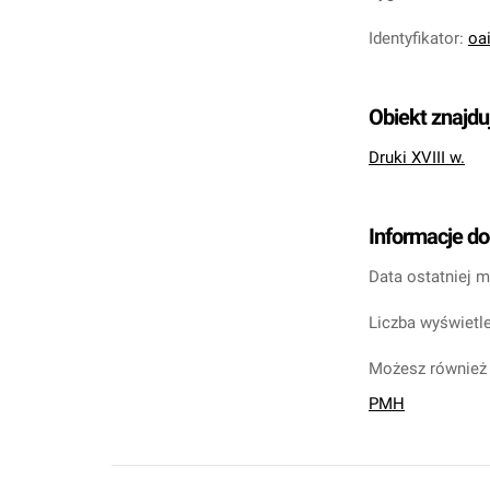
Identyfikator
:
oa
Obiekt znajdu
Druki XVIII w.
Informacje d
Data ostatniej m
Liczba wyświetle
Możesz również 
PMH