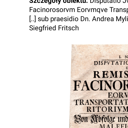
Szczegóły obiektu
:
Disputatio J
Facinorosorvm Eorvmqve Transpo
[..] sub praesidio Dn. Andrea Mylii
Siegfried Fritsch