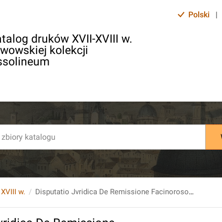
Polski
|
talog druków XVII-XVIII w.
lwowskiej kolekcji
ssolineum
 XVIII w.
Disputatio Jvridica De Remissione Facinorosorvm Eorvmqve Transportatione Per Territorivm Alienvm [..] sub praesidio Dn. Andrea Mylii [...] submittit Avctor Christian Siegfried Fritsch