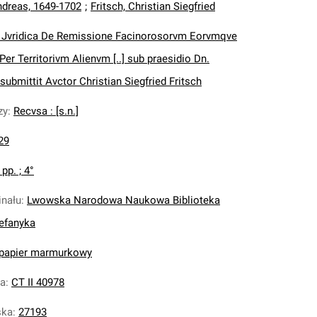
ndreas, 1649-1702
;
Fritsch, Christian Siegfried
o Jvridica De Remissione Facinorosorvm Eorvmqve
Per Territorivm Alienvm [..] sub praesidio Dn.
] submittit Avctor Christian Siegfried Fritsch
zy
:
Recvsa : [s.n.]
29
 pp. ; 4°
inału
:
Lwowska Narodowa Naukowa Biblioteka
tefanyka
 papier marmurkowy
na
:
CT II 40978
ska
:
27193