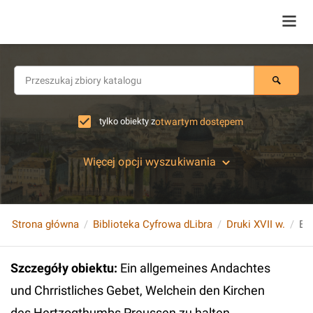
tylko obiekty z
otwartym dostępem
Więcej opcji wyszukiwania
Strona główna
Biblioteka Cyfrowa dLibra
Druki XVII w.
Szczegóły obiektu
:
Ein allgemeines Andachtes
und Chrristliches Gebet, Welchein den Kirchen
des Hertzogthumbs Preussen zu halten