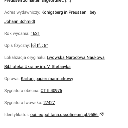
Preussen zu halten angeordnet. [...]
Adres wydawniczy
:
Konigsberg in Preussen : bey
Johann Schmidt
Rok wydania
:
1621
Opis fizyczny
:
[6] ff. ; 8°
Lokalizacja oryginału
:
Lwowska Narodowa Naukowa
Biblioteka Ukrainy im. V. Stefanyka
Oprawa
:
Karton, papier marmurkowy
Sygnatura obecna
:
CT II 40975
Sygnatura lwowska
:
27427
Identyfikator
:
oai:leopolitana.ossolineum.pl:9586