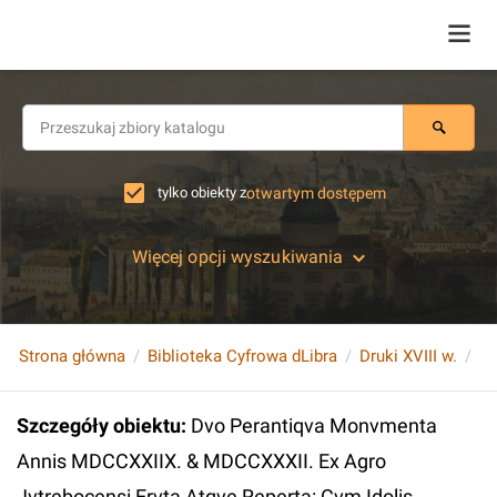
tylko obiekty z
otwartym dostępem
Więcej opcji wyszukiwania
Strona główna
Biblioteka Cyfrowa dLibra
Druki XVIII w.
Szczegóły obiektu
:
Dvo Perantiqva Monvmenta
Annis MDCCXXIIX. & MDCCXXXII. Ex Agro
Jvtrebocensi Ervta Atqve Reperta: Cvm Idolis