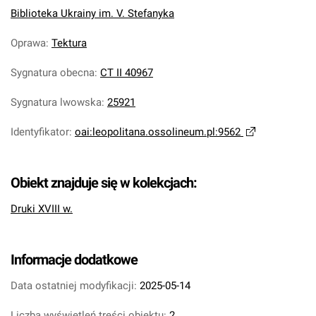
Biblioteka Ukrainy im. V. Stefanyka
Oprawa
:
Tektura
Sygnatura obecna
:
CT II 40967
Sygnatura lwowska
:
25921
Identyfikator
:
oai:leopolitana.ossolineum.pl:9562
Obiekt znajduje się w kolekcjach:
Druki XVIII w.
Informacje dodatkowe
Data ostatniej modyfikacji:
2025-05-14
Liczba wyświetleń treści obiektu:
2