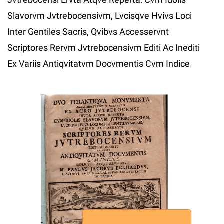
Slavorvm Jvtrebocensivm, Lvcisqve Hvivs Loci
Inter Gentiles Sacris, Qvibvs Accesservnt
Scriptores Rervm Jvtrebocensivm Editi Ac Inediti
Ex Variis Antiqvitatvm Docvmentis Cvm Indice