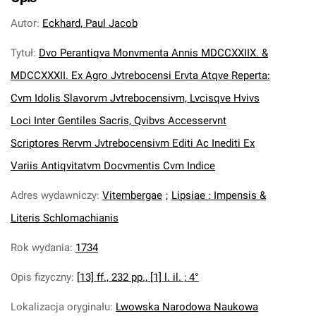
Autor
:
Eckhard, Paul Jacob
Tytuł
:
Dvo Perantiqva Monvmenta Annis MDCCXXIIX. &
MDCCXXXII. Ex Agro Jvtrebocensi Ervta Atqve Reperta:
Cvm Idolis Slavorvm Jvtrebocensivm, Lvcisqve Hvivs
Loci Inter Gentiles Sacris, Qvibvs Accesservnt
Scriptores Rervm Jvtrebocensivm Editi Ac Inediti Ex
Variis Antiqvitatvm Docvmentis Cvm Indice
Adres wydawniczy
:
Vitembergae
;
Lipsiae : Impensis &
Literis Schlomachianis
Rok wydania
:
1734
Opis fizyczny
:
[13] ff., 232 pp., [1] l. il. ; 4°
Lokalizacja oryginału
:
Lwowska Narodowa Naukowa