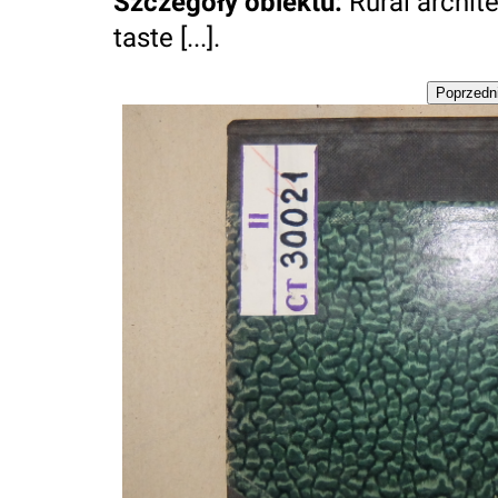
Szczegóły obiektu
:
Rural archit
taste [...].