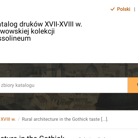
Polski
|
talog druków XVII-XVIII w.
lwowskiej kolekcji
ssolineum
 XVIII w.
Rural architecture in the Gothick taste [...].