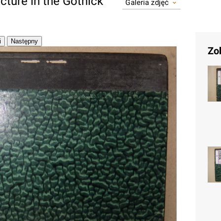
ecture in the Gothick
Galeria zdjęć
Zo