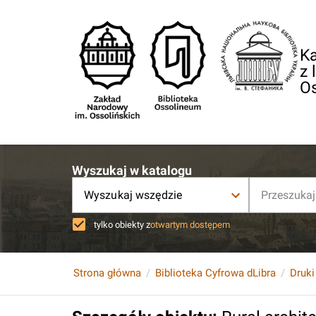
Ka
z 
O
Wyszukaj w katalogu
Wyszukaj wszędzie
tylko obiekty z
otwartym dostępem
Strona główna
Biblioteka Cyfrowa dLibra
Druki