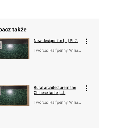
bacz także
New designs for [...] Pt 2.
Twórca
:
Halfpenny, Willia
m; Halfpenny Joh
n
Rural architecture in the
Chinese taste [...].
Twórca
:
Halfpenny, Willia
m; Halfpenny Joh
n