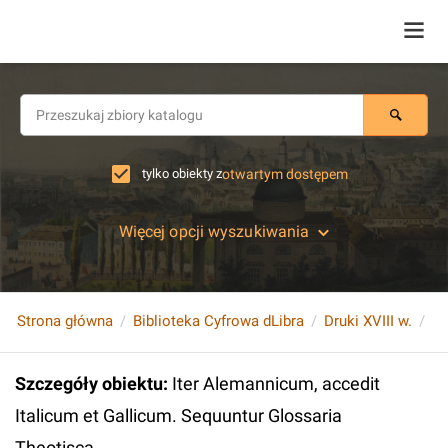
tylko obiekty z
otwartym dostępem
Więcej opcji wyszukiwania
Strona główna
Biblioteka Cyfrowa dLibra
Druki XVIII w.
Szczegóły obiektu
:
Iter Alemannicum, accedit
Italicum et Gallicum. Sequuntur Glossaria
Theotisca...