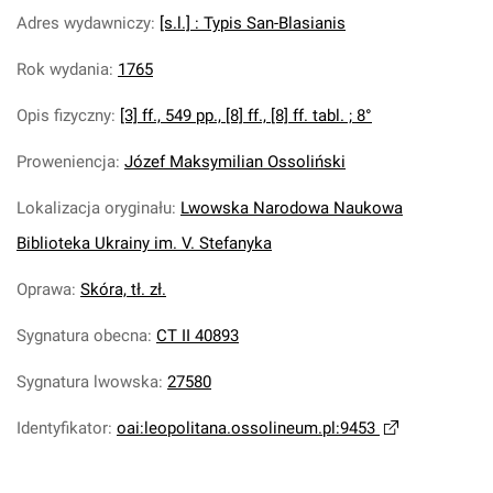
Adres wydawniczy
:
[s.l.] : Typis San-Blasianis
Rok wydania
:
1765
Opis fizyczny
:
[3] ff., 549 pp., [8] ff., [8] ff. tabl. ; 8°
Proweniencja
:
Józef Maksymilian Ossoliński
Lokalizacja oryginału
:
Lwowska Narodowa Naukowa
Biblioteka Ukrainy im. V. Stefanyka
Oprawa
:
Skóra, tł. zł.
Sygnatura obecna
:
CT II 40893
Sygnatura lwowska
:
27580
Identyfikator
:
oai:leopolitana.ossolineum.pl:9453