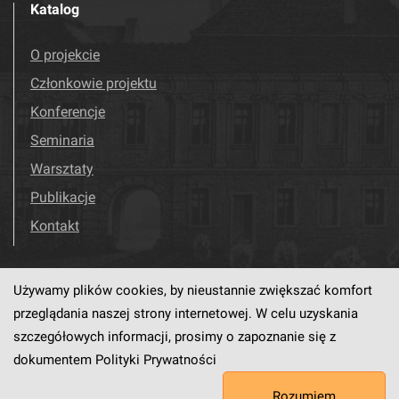
Katalog
O projekcie
Członkowie projektu
Konferencje
Seminaria
Warsztaty
Publikacje
Kontakt
Używamy plików cookies, by nieustannie zwiększać komfort
Odwiedź nas!
Facebook
przeglądania naszej strony internetowej. W celu uzyskania
szczegółowych informacji, prosimy o zapoznanie się z
dokumentem
Polityki Prywatności
Ten serwis działa dzięki oprogramowaniu
dLibra6.4.18-SNAPSHOT
Rozumiem