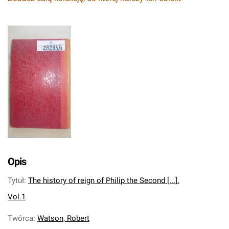
Opis
Tytuł
:
The history of reign of Philip the Second [...].
Vol.1
Twórca
:
Watson, Robert