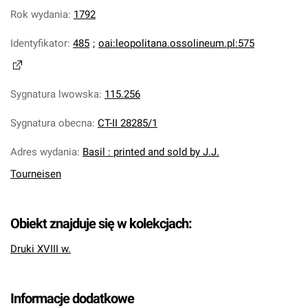
Rok wydania
:
1792
Identyfikator
:
485
;
oai:leopolitana.ossolineum.pl:575
Sygnatura lwowska
:
115.256
Sygnatura obecna
:
CT-II 28285/1
Adres wydania
:
Basil : printed and sold by J.J.
Tourneisen
Obiekt znajduje się w kolekcjach:
Druki XVIII w.
Informacje dodatkowe