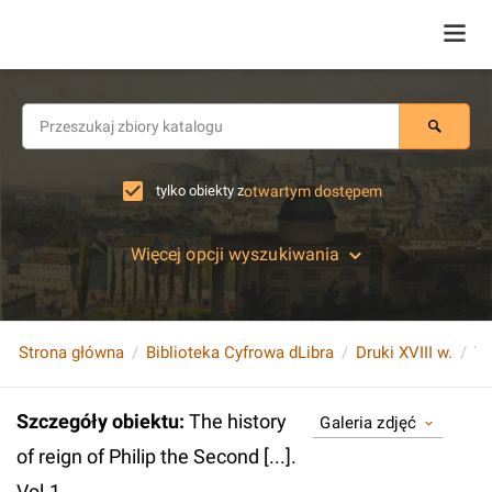
tylko obiekty z
otwartym dostępem
Więcej opcji wyszukiwania
Strona główna
Biblioteka Cyfrowa dLibra
Druki XVIII w.
Szczegóły obiektu
:
The history
Galeria zdjęć
of reign of Philip the Second [...].
Vol.1