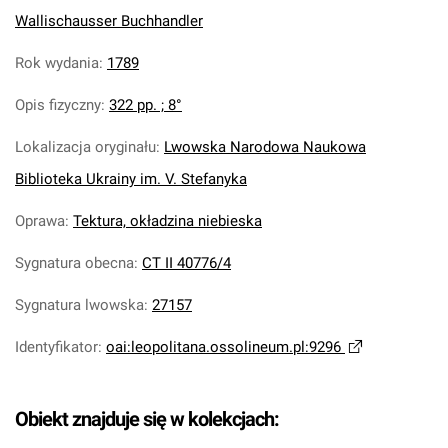
Wallischausser Buchhandler
Rok wydania
:
1789
Opis fizyczny
:
322 pp. ; 8°
Lokalizacja oryginału
:
Lwowska Narodowa Naukowa
Biblioteka Ukrainy im. V. Stefanyka
Oprawa
:
Tektura, okładzina niebieska
Sygnatura obecna
:
CT II 40776/4
Sygnatura lwowska
:
27157
Identyfikator
:
oai:leopolitana.ossolineum.pl:9296
Obiekt znajduje się w kolekcjach: