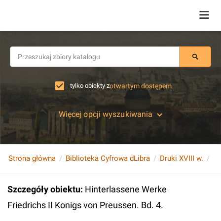
tylko obiekty z
otwartym dostępem
Więcej opcji wyszukiwania
Strona główna
Biblioteka Cyfrowa dLibra
Druki XVIII w.
Szczegóły obiektu
:
Hinterlassene Werke
Friedrichs II Konigs von Preussen. Bd. 4.