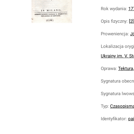
Rok wydania
:
17
Opis fizyczny
:
[2]
Proweniencja
:
J
Lokalizacja oryg
Ukrainy im. V. S
Oprawa
:
Tektura,
Sygnatura obec
Sygnatura lwow
Typ
:
Czasopism
Identyfikator
:
oa