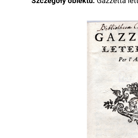
Szczegóły obiektu
:
Gazzetta let