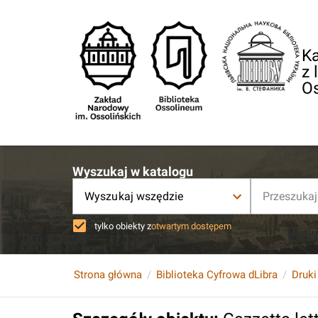
Ka
z 
O
Wyszukaj w katalogu
Wyszukaj wszędzie
tylko obiekty z
otwartym dostępem
Strona główna
Biblioteka Cyfrowa dLibra
Druki