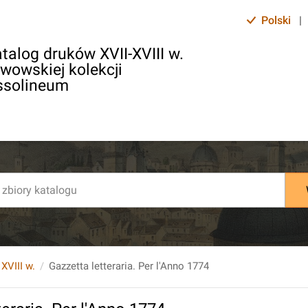
Polski
|
talog druków XVII-XVIII w.
lwowskiej kolekcji
ssolineum
 XVIII w.
Gazzetta letteraria. Per l'Anno 1774