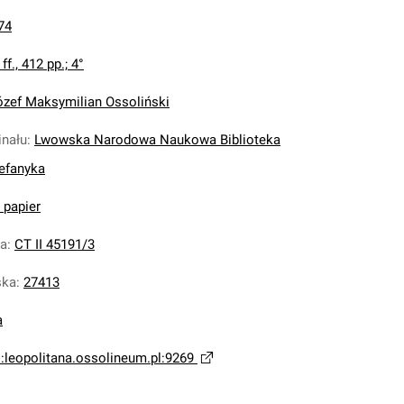
74
 ff., 412 pp.; 4°
ózef Maksymilian Ossoliński
inału
:
Lwowska Narodowa Naukowa Biblioteka
tefanyka
 papier
na
:
CT II 45191/3
ska
:
27413
a
i:leopolitana.ossolineum.pl:9269