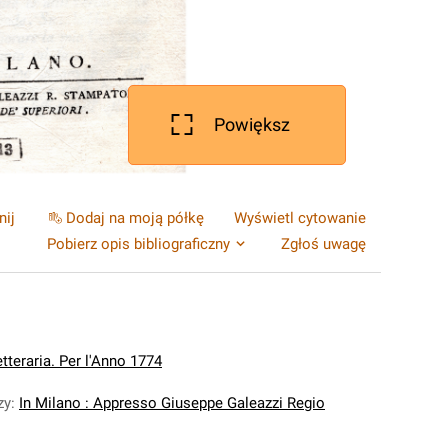
Powiększ
nij
Dodaj na moją półkę
Wyświetl cytowanie
Pobierz opis bibliograficzny
Zgłoś uwagę
etteraria. Per l'Anno 1774
zy
:
In Milano : Appresso Giuseppe Galeazzi Regio