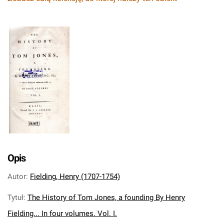
Opis
Autor
:
Fielding, Henry (1707-1754)
Tytuł
:
The History of Tom Jones, a founding By Henry
Fielding... In four volumes. Vol. I.