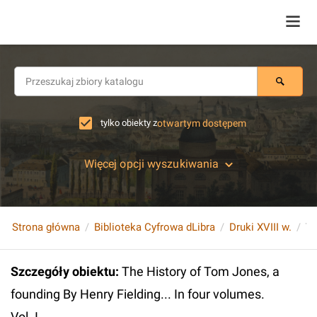
tylko obiekty z
otwartym dostępem
Więcej opcji wyszukiwania
Strona główna
Biblioteka Cyfrowa dLibra
Druki XVIII w.
Szczegóły obiektu
:
The History of Tom Jones, a
founding By Henry Fielding... In four volumes.
Vol. I.