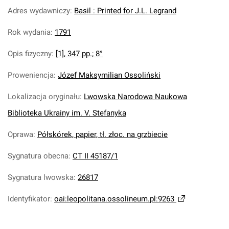
Adres wydawniczy
:
Basil : Printed for J.L. Legrand
Rok wydania
:
1791
Opis fizyczny
:
[1], 347 pp.; 8°
Proweniencja
:
Józef Maksymilian Ossoliński
Lokalizacja oryginału
:
Lwowska Narodowa Naukowa
Biblioteka Ukrainy im. V. Stefanyka
Oprawa
:
Półskórek, papier, tł. złoc. na grzbiecie
Sygnatura obecna
:
CT II 45187/1
Sygnatura lwowska
:
26817
Identyfikator
:
oai:leopolitana.ossolineum.pl:9263