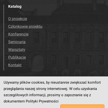
Katalog
O projekcie
Członkowie projektu
Konferencje
Seminaria
Warsztaty
Publikacje
Kontakt
Używamy plików cookies, by nieustannie zwiększać komfort
Odwiedź nas!
Facebook
przeglądania naszej strony internetowej. W celu uzyskania
szczegółowych informacji, prosimy o zapoznanie się z
dokumentem
Polityki Prywatności
Ten serwis działa dzięki oprogramowaniu
dLibra6.4.18-SNAPSHOT