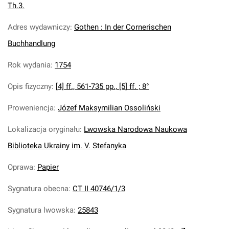
Th.3.
Adres wydawniczy
:
Gothen : In der Cornerischen
Buchhandlung
Rok wydania
:
1754
Opis fizyczny
:
[4] ff., 561-735 pp., [5] ff. ; 8°
Proweniencja
:
Józef Maksymilian Ossoliński
Lokalizacja oryginału
:
Lwowska Narodowa Naukowa
Biblioteka Ukrainy im. V. Stefanyka
Oprawa
:
Papier
Sygnatura obecna
:
CT II 40746/1/3
Sygnatura lwowska
:
25843