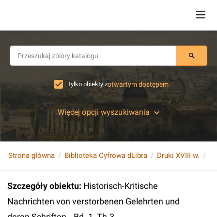
tylko obiekty z
otwartym dostępem
Więcej opcji wyszukiwania
Strona główna
Biblioteka Cyfrowa dLibra
Druki XVIII w.
Szczegóły obiektu
:
Historisch-Kritische
Nachrichten von verstorbenen Gelehrten und
deren Schriften...Bd. 1, Th.3.