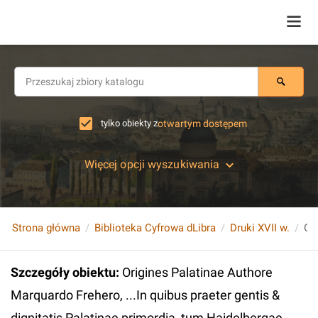
tylko obiekty z
otwartym dostępem
Więcej opcji wyszukiwania
Strona główna
Biblioteka Cyfrowa dLibra
Druki XVII w.
Szczegóły obiektu
:
Origines Palatinae Authore
Marquardo Frehero, ...In quibus praeter gentis &
dignitatis Palatinae primordia, tum Haidelbergae