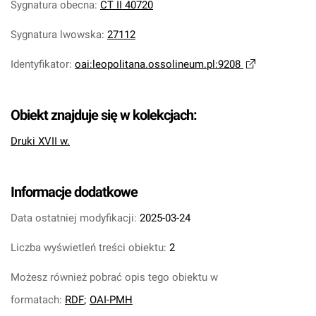
Sygnatura obecna
:
CT II 40720
Sygnatura lwowska
:
27112
Identyfikator
:
oai:leopolitana.ossolineum.pl:9208
Obiekt znajduje się w kolekcjach:
Druki XVII w.
Informacje dodatkowe
Data ostatniej modyfikacji:
2025-03-24
Liczba wyświetleń treści obiektu:
2
Możesz również pobrać opis tego obiektu w
formatach:
RDF
;
OAI-PMH