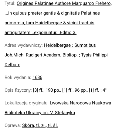
Tytuł
:
Origines Palatinae Authore Marquardo Frehero,
...In quibus praeter gentis & dignitatis Palatinae
primordia, tum Haidelbergae & vicini tractuis
antiquitatem...exponuntur...Editio 3.
Adres wydawniczy
:
Heidelbergae : Sumptibus
Joh.Mich. Rudigeri Academ. Bibliop. ; Typis Philippi
Delborn
Rok wydania
:
1686
Opis fizyczny
:
[3] ff., 190 pp., [1] ff., 96 pp., [1] ff. ; 4°
Lokalizacja oryginału
:
Lwowska Narodowa Naukowa
Biblioteka Ukrainy im. V. Stefanyka
Oprawa
:
Skóra, tł. zł., tł. śl.