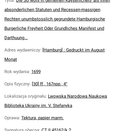
Tytuł
:
Die So wohl in gemeinen Kayserlichen/ als ihren
absonderlichen Statuten und Recessen-massigen
Rechten unumbstosslich gegrundete Hamburgische
Burgerliche Freyheit Oder Grundliches Manifest und
Darthuung...
Adres wydawniczy
:
[Hamburg] : Gedruckt im August
Monat
Rok wydania
:
1699
Opis fizyczny
:
[30] ff., 167npp.; 4°
Lokalizacja oryginału
:
Lwowska Narodowa Naukowa
Biblioteka Ukrainy im. V. Stefanyka
Oprawa
:
Tektura, papier marm.
Sygnatura obecna
:
CT II 45162/k.2