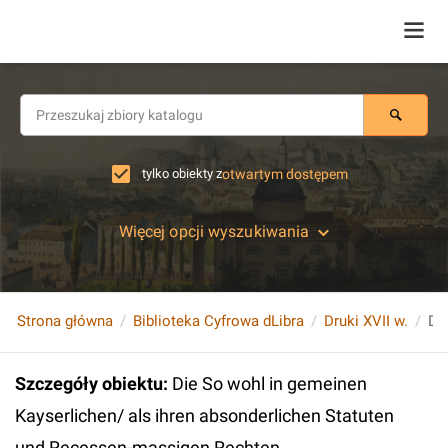
tylko obiekty z
otwartym dostępem
Więcej opcji wyszukiwania
Strona główna
Biblioteka Cyfrowa dLibra
Druki XVII w.
Szczegóły obiektu
:
Die So wohl in gemeinen
Kayserlichen/ als ihren absonderlichen Statuten
und Recessen-massigen Rechten