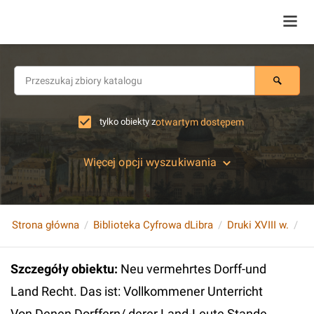
tylko obiekty z
otwartym dostępem
Więcej opcji wyszukiwania
Strona główna
Biblioteka Cyfrowa dLibra
Druki XVIII w.
Szczegóły obiektu
:
Neu vermehrtes Dorff-und
Land Recht. Das ist: Vollkommener Unterricht
Von Denen Dorffern/ derer Land-Leute Stande