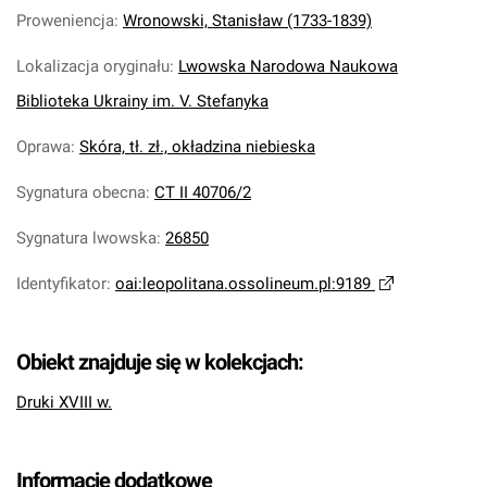
Proweniencja
:
Wronowski, Stanisław (1733-1839)
Lokalizacja oryginału
:
Lwowska Narodowa Naukowa
Biblioteka Ukrainy im. V. Stefanyka
Oprawa
:
Skóra, tł. zł., okładzina niebieska
Sygnatura obecna
:
CT II 40706/2
Sygnatura lwowska
:
26850
Identyfikator
:
oai:leopolitana.ossolineum.pl:9189
Obiekt znajduje się w kolekcjach:
Druki XVIII w.
Informacje dodatkowe