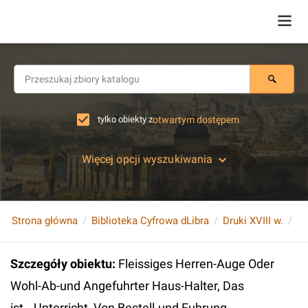
tylko obiekty z
otwartym dostępem
Więcej opcji wyszukiwania
Strona główna
Biblioteka Cyfrowa dLibra
Druki XVIII w.
Szczegóły obiektu
:
Fleissiges Herren-Auge Oder
Wohl-Ab-und Angefuhrter Haus-Halter, Das
ist...Unterricht, Von Bestell-und Fuhrung