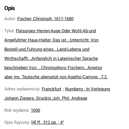
Opis
Autor
:
Fischer, Christoph, 1611-1680
Tytuł
:
Fleissiges Herren-Auge Oder Wohl-Ab-und
Angefuhrter Haus-Halter, Das ist...Unterricht, Von
Bestell-und Fuhrung eines...Land-Lebens und
Wirthschafft...Anfanglich in Lateinischer Sprache
beschrieben Von ...Christophoro Fischern...Anjetzo
aber ins. Teutsche ubersetzt von Agatho-Carione...T.2.
Adres wydawniczy
:
Franckfurt
;
Nurnberg : In Verlegung
Johann Ziegers: Druckts Joh. Phil. Andreae
Rok wydania
:
1690
Opis fizyczny
:
[4] ff., 312 pp. ; 4°