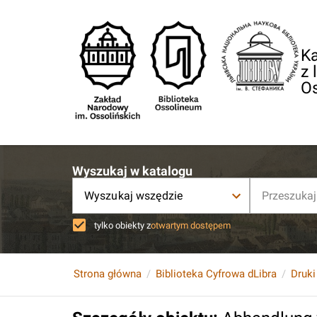
Ka
z 
O
Wyszukaj w katalogu
Wyszukaj wszędzie
tylko obiekty z
otwartym dostępem
Strona główna
Biblioteka Cyfrowa dLibra
Druki