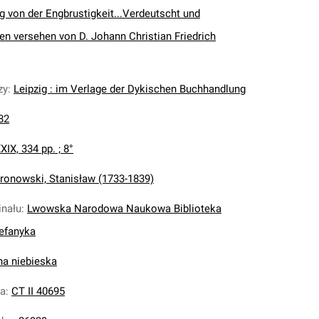
 von der Engbrustigkeit...Verdeutscht und
n versehen von D. Johann Christian Friedrich
zy
:
Leipzig : im Verlage der Dykischen Buchhandlung
82
XIX, 334 pp. ; 8°
ronowski, Stanisław (1733-1839)
inału
:
Lwowska Narodowa Naukowa Biblioteka
tefanyka
na niebieska
na
:
CT II 40695