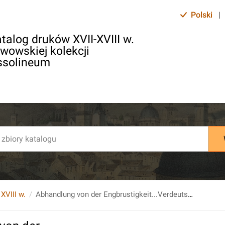
Polski
|
talog druków XVII-XVIII w.
lwowskiej kolekcji
ssolineum
 XVIII w.
Abhandlung von der Engbrustigkeit...Verdeutscht und mit...Anmerkungen versehen von D. Johann Christian Friedrich Scherf.