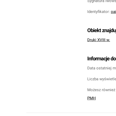
Sygnatura lwow
Identyfikator
:
oa
Obiekt znajdu
Druki XVIII w.
Informacje d
Data ostatniej m
Liczba wyświetle
Możesz również 
PMH