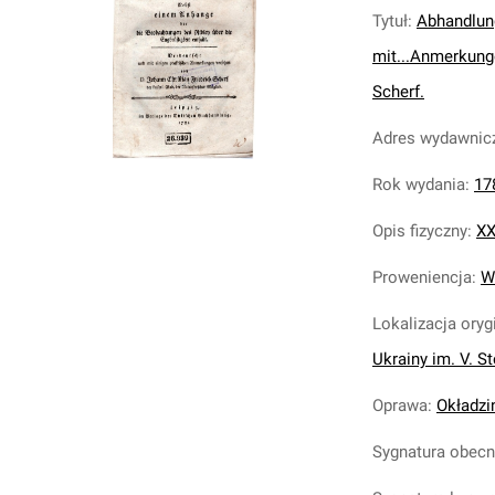
Tytuł
:
Abhandlung
mit...Anmerkunge
Scherf.
Adres wydawnic
Rok wydania
:
17
Opis fizyczny
:
XX
Proweniencja
:
W
Lokalizacja oryg
Ukrainy im. V. S
Oprawa
:
Okładzi
Sygnatura obec