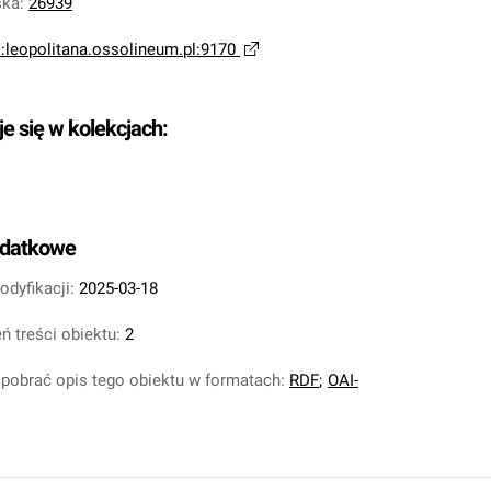
ska
:
26939
i:leopolitana.ossolineum.pl:9170
je się w kolekcjach:
odatkowe
odyfikacji:
2025-03-18
ń treści obiektu:
2
pobrać opis tego obiektu w formatach:
RDF
;
OAI-