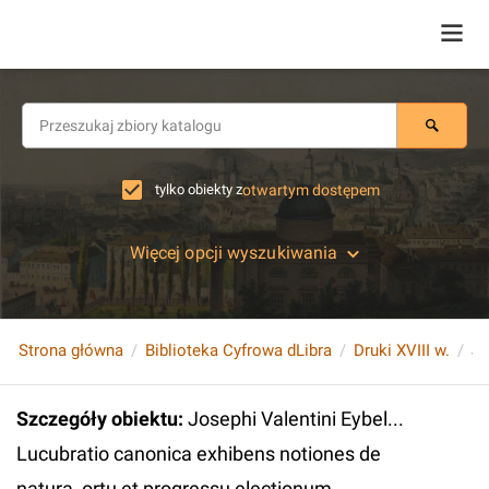
tylko obiekty z
otwartym dostępem
Więcej opcji wyszukiwania
Strona główna
Biblioteka Cyfrowa dLibra
Druki XVIII w.
Szczegóły obiektu
:
Josephi Valentini Eybel...
Lucubratio canonica exhibens notiones de
natura, ortu et progressu electionum