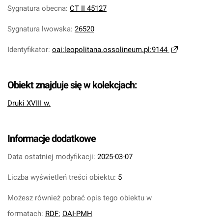
Sygnatura obecna
:
CT II 45127
Sygnatura lwowska
:
26520
Identyfikator
:
oai:leopolitana.ossolineum.pl:9144
Obiekt znajduje się w kolekcjach:
Druki XVIII w.
Informacje dodatkowe
Data ostatniej modyfikacji:
2025-03-07
Liczba wyświetleń treści obiektu:
5
Możesz również pobrać opis tego obiektu w
formatach:
RDF
;
OAI-PMH