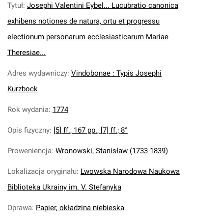
Tytuł
:
Josephi Valentini Eybel... Lucubratio canonica
exhibens notiones de natura, ortu et progressu
electionum personarum ecclesiasticarum Mariae
Theresiae...
Adres wydawniczy
:
Vindobonae : Typis Josephi
Kurzbock
Rok wydania
:
1774
Opis fizyczny
:
[5] ff., 167 pp., [7] ff.; 8°
Proweniencja
:
Wronowski, Stanisław (1733-1839)
Lokalizacja oryginału
:
Lwowska Narodowa Naukowa
Biblioteka Ukrainy im. V. Stefanyka
Oprawa
:
Papier, okładzina niebieska