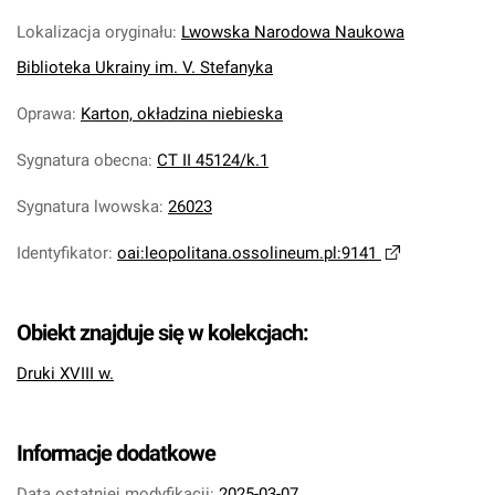
Lokalizacja oryginału
:
Lwowska Narodowa Naukowa
Biblioteka Ukrainy im. V. Stefanyka
Oprawa
:
Karton, okładzina niebieska
Sygnatura obecna
:
CT II 45124/k.1
Sygnatura lwowska
:
26023
Identyfikator
:
oai:leopolitana.ossolineum.pl:9141
Obiekt znajduje się w kolekcjach:
Druki XVIII w.
Informacje dodatkowe
Data ostatniej modyfikacji:
2025-03-07