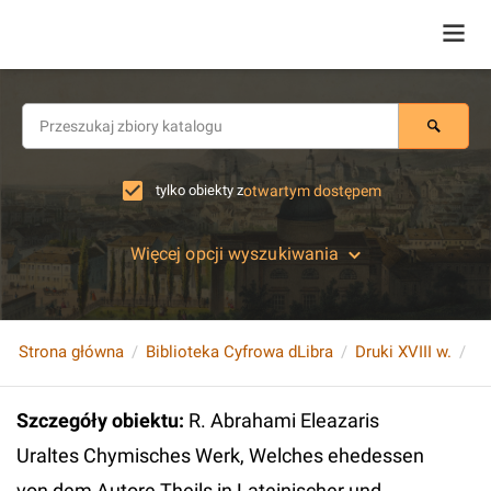
tylko obiekty z
otwartym dostępem
Więcej opcji wyszukiwania
Strona główna
Biblioteka Cyfrowa dLibra
Druki XVIII w.
Szczegóły obiektu
:
R. Abrahami Eleazaris
Uraltes Chymisches Werk, Welches ehedessen
von dem Autore Theils in Lateinischer und