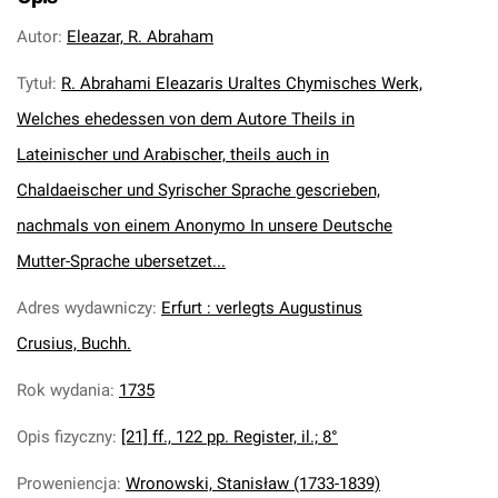
Autor
:
Eleazar, R. Abraham
Tytuł
:
R. Abrahami Eleazaris Uraltes Chymisches Werk,
Welches ehedessen von dem Autore Theils in
Lateinischer und Arabischer, theils auch in
Chaldaeischer und Syrischer Sprache gescrieben,
nachmals von einem Anonymo In unsere Deutsche
Mutter-Sprache ubersetzet...
Adres wydawniczy
:
Erfurt : verlegts Augustinus
Crusius, Buchh.
Rok wydania
:
1735
Opis fizyczny
:
[21] ff., 122 pp. Register, il.; 8°
Proweniencja
:
Wronowski, Stanisław (1733-1839)