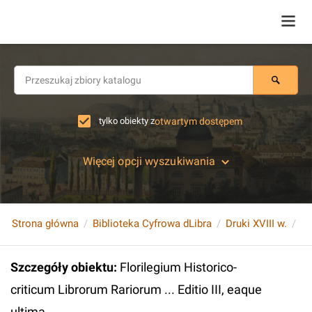
tylko obiekty z
otwartym dostępem
Więcej opcji wyszukiwania
Strona główna
Biblioteka Cyfrowa dLibra
Druki XVIII w.
Szczegóły obiektu
:
Florilegium Historico-
criticum Librorum Rariorum ... Editio III, eaque
ultima...