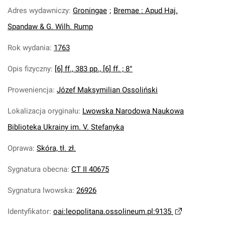
Adres wydawniczy
:
Groningae
;
Bremae : Apud Haj.
Spandaw & G. Wilh. Rump
Rok wydania
:
1763
Opis fizyczny
:
[6] ff., 383 pp., [6] ff. ; 8°
Proweniencja
:
Józef Maksymilian Ossoliński
Lokalizacja oryginału
:
Lwowska Narodowa Naukowa
Biblioteka Ukrainy im. V. Stefanyka
Oprawa
:
Skóra, tł. zł.
Sygnatura obecna
:
CT II 40675
Sygnatura lwowska
:
26926
Identyfikator
:
oai:leopolitana.ossolineum.pl:9135