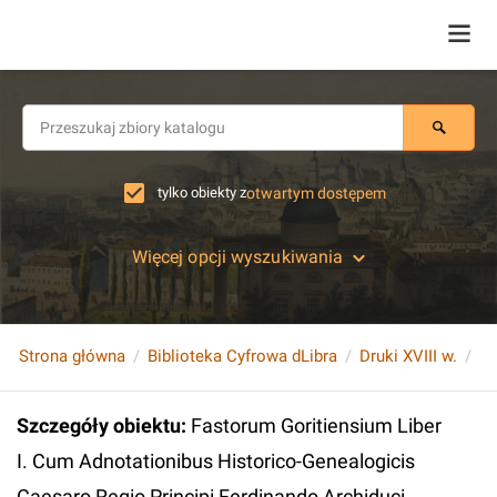
tylko obiekty z
otwartym dostępem
Więcej opcji wyszukiwania
Strona główna
Biblioteka Cyfrowa dLibra
Druki XVIII w.
Szczegóły obiektu
:
Fastorum Goritiensium Liber
I. Cum Adnotationibus Historico-Genealogicis
Caesaro Regio Principi Ferdinando Archiduci