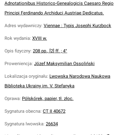
Adnotationibus Historico-Genealogicis Caesaro Regio
Principi Ferdinando Archiduci Austriae Dedicatus.
Adres wydawniczy
:
Viennae : Typis Josephi Kurzbock
Rok wydania
:
XVIII w.
Opis fizyczny
:
208 pp., [2] ff. ; 4°
Proweniencja
:
Józef Maksymilian Ossoliński
Lokalizacja oryginału
:
Lwowska Narodowa Naukowa
Biblioteka Ukrainy im. V. Stefanyka
Oprawa
:
Półskórek, papier, tł. złoc.
Sygnatura obecna
:
CT II 40672
Sygnatura lwowska
:
26634