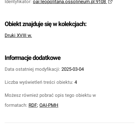
Identyfikator
:
oai:leopolitana.ossolineum.pl:9108
Obiekt znajduje się w kolekcjach:
Druki XVIII w.
Informacje dodatkowe
Data ostatniej modyfikacji:
2025-03-04
Liczba wyświetleń treści obiektu:
4
Możesz również pobrać opis tego obiektu w
formatach:
RDF
;
OAI-PMH