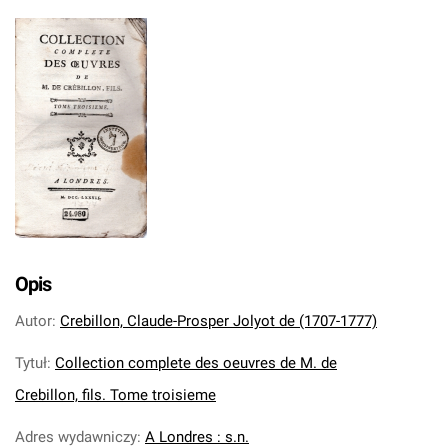
Opis
Autor
:
Crebillon, Claude-Prosper Jolyot de (1707-1777)
Tytuł
:
Collection complete des oeuvres de M. de
Crebillon, fils. Tome troisieme
Adres wydawniczy
:
A Londres : s.n.