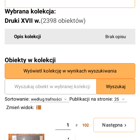
Wybrana kolekcja:
Druki XVII w.
(
2398
obiektów
)
Opis kolekcji
Brak opisu
Obiekty w kolekcji
Wyświetl kolekcję w wynikach wyszukiwania
Wyszukaj
Sortowanie:
Publikacji na stronie:
według trafności
25
Zmień widok:
Następna
102
z