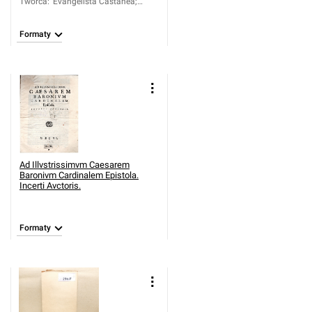
Twórca
:
Evangelista Castanea;
Angelus Maria Mossani
Formaty
Ad Illvstrissimvm Caesarem
Baronivm Cardinalem Epistola.
Incerti Avctoris.
Formaty