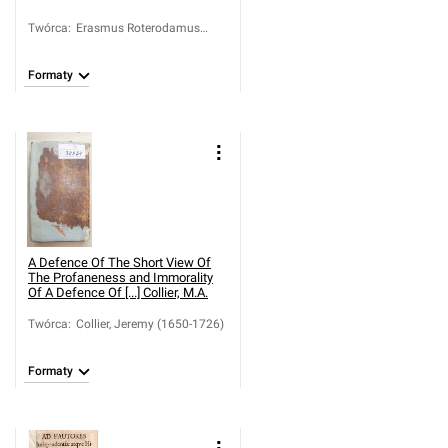
Twórca
:
Erasmus Roterodamus
(1467-1536)
Formaty
A Defence Of The Short View Of
The Profaneness and Immorality
Of
A Defence Of [...] Collier, M.A.
Twórca
:
Collier, Jeremy (1650-1726)
Formaty