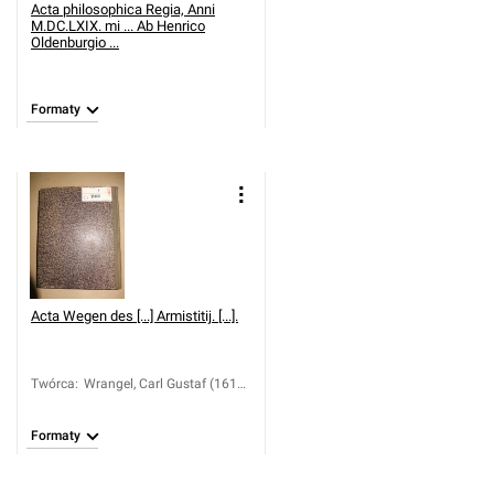
Acta philosophica Regia, Anni
M.DC.LXIX. mi ... Ab Henrico
Oldenburgio ...
Formaty
Acta Wegen des [...] Armistitij. [...].
Twórca
:
Wrangel, Carl Gustaf (1613-
1676)
Formaty