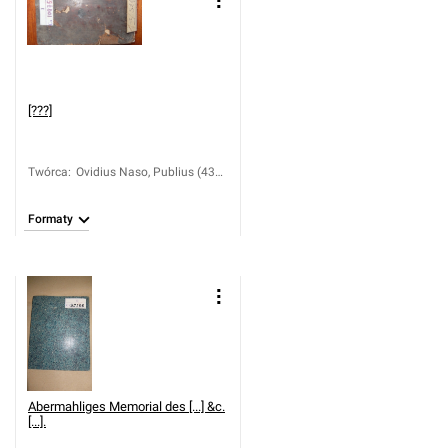
[???]
Twórca
:
Ovidius Naso, Publius (43
a.C.-ca 17)
Formaty
Abermahliges Memorial des [...] &c.
[...].